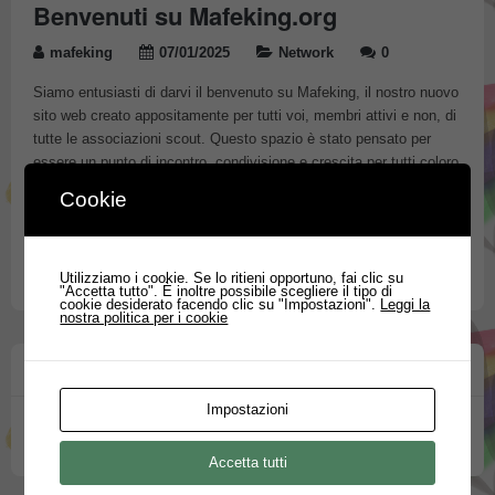
Benvenuti su Mafeking.org
mafeking
07/01/2025
Network
0
Siamo entusiasti di darvi il benvenuto su Mafeking, il nostro nuovo
sito web creato appositamente per tutti voi, membri attivi e non, di
tutte le associazioni scout. Questo spazio è stato pensato per
essere un punto di incontro, condivisione e crescita per tutti coloro
che hanno vissuto o stanno vivendo l’avventura scout. Cosa
Cookie
troverete qui su Mafeking? Forum di Discussione: Un luogo dove
po...
»
Utilizziamo i cookie. Se lo ritieni opportuno, fai clic su
"Accetta tutto". È inoltre possibile scegliere il tipo di
cookie desiderato facendo clic su "Impostazioni".
Leggi la
nostra politica per i cookie
Cerca
Impostazioni
Cerca
Accetta tutti