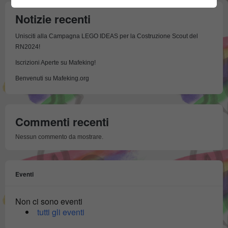
Notizie recenti
Unisciti alla Campagna LEGO IDEAS per la Costruzione Scout del
RN2024!
Iscrizioni Aperte su Mafeking!
Benvenuti su Mafeking.org
Commenti recenti
Nessun commento da mostrare.
Eventi
Non ci sono eventi
tutti gli eventi