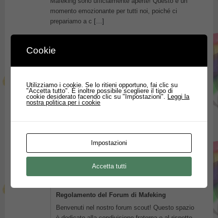
Mafeking sono ufficialmente aperte! Questo è un
momento emozionante per tutti noi, poiché ci
prepariamo a c
[…]
Cookie
mafeking
ha scritto un nuovo articolo sul sito
Mafeking
2 anni fa
Benvenuti su Mafeking.org
Utilizziamo i cookie. Se lo ritieni opportuno, fai clic su
"Accetta tutto". È inoltre possibile scegliere il tipo di
cookie desiderato facendo clic su "Impostazioni".
Leggi la
Siamo entusiasti di darvi il benvenuto su Mafeking,
nostra politica per i cookie
il nostro nuovo sito web creato appositamente per
tutti voi, membri attivi e non, di tutte le associazioni
[…]
Impostazioni
mafeking
ha iniziato il topic
Regolamento
nel
Accetta tutti
forum
Regolamento
2 anni fa
Regolamento del Forum di Mafeking
Benvenuti nel nostro forum scout! Questo spazio
è dedicato alla condivisione fraterna e al rispetto